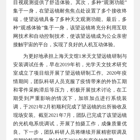
目视观测提供了舒适体验。其次，多种“观测功能”
集于一身，在望远镜耐焦焦点处设置了多个接收终
端，使望远镜具备了多种天文观测功能。最后，多
种“观感体验”集于一身，该望远镜将充分利用互联
网技术和自动控制技术，使该望远镜成为公众亲密
接触宇宙的平台，实现了良好的人机互动体验。
为更好地承担上海天文馆
1
米天文望远镜研制与
安装调试任务，早在
2019
年初，光学天文技术研究
室成立了项目组开展了望远镜研制工作。
2020
年疫
情期间，团队科研人员克服了疫情带来的外协工期
和零件采购滞后等压力，积极开展技术讨论，在工
期受到严重影响的情况下，加班加点进行系统装
调，于
2021
年
2
月初顺利完成了望远镜的出所验收及
现场安装。截至
2021
年
7
月，团队已完成了该望远镜
的光机电系统调试，开展了拍摄工作，成像质量优
良。下一步，团队科研人员将继续开展精密联调及