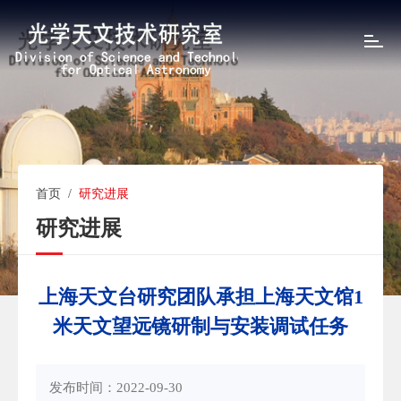
T
o
g
g
l
e
n
a
v
首页
/
研究进展
i
研究进展
g
a
t
i
上海天文台研究团队承担上海天文馆1
o
米天文望远镜研制与安装调试任务
n
发布时间：2022-09-30